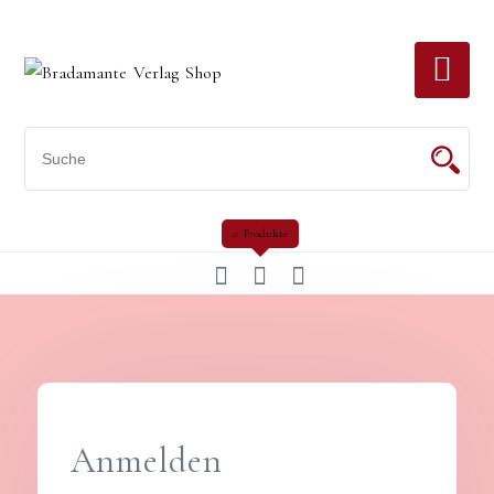
Skip
to
content
0 Produkte
Anmelden