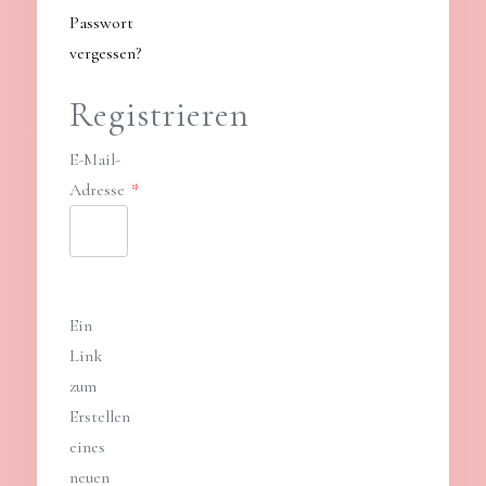
Passwort
vergessen?
Registrieren
E-Mail-
Erforderlich
Adresse
*
Ein
Link
zum
Erstellen
eines
neuen