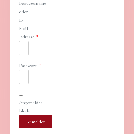
Benutzername
oder
E-
Mail-
Adresse
*
Erforderlich
Passwort
*
Erforderlich
Angemeldet
bleiben
Anmelden