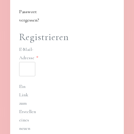
Passwort
vergessen?
Registrieren
E-Mail-
Adresse
*
Erforderlich
Ein
Link
zum
Erstellen
eines
neuen