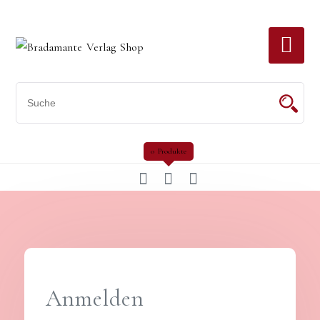
Skip
to
content
0 Produkte
Anmelden