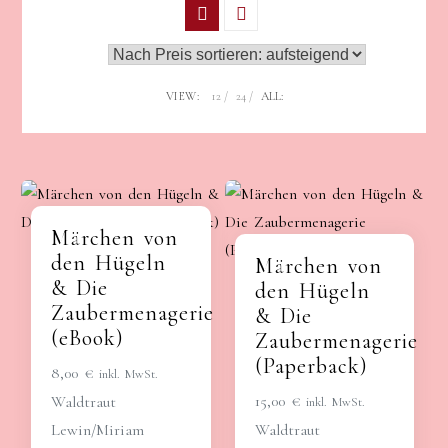
VIEW:
12
24
ALL:
Märchen von
den Hügeln
Märchen von
& Die
den Hügeln
Zaubermenagerie
& Die
(eBook)
Zaubermenagerie
(Paperback)
8,00
€
inkl. MwSt.
15,00
€
Waldtraut
inkl. MwSt.
Lewin/Miriam
Waldtraut