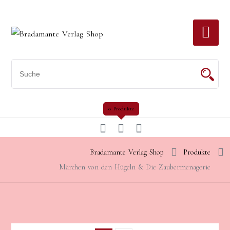
Skip
to
content
0 Produkte
Bradamante Verlag Shop
Produkte
Märchen von den Hügeln & Die Zaubermenagerie