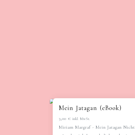
Mein Jatagan (eBook)
3,00
€
inkl. MwSt.
Miriam Margraf - Mein Jatagan Nicht