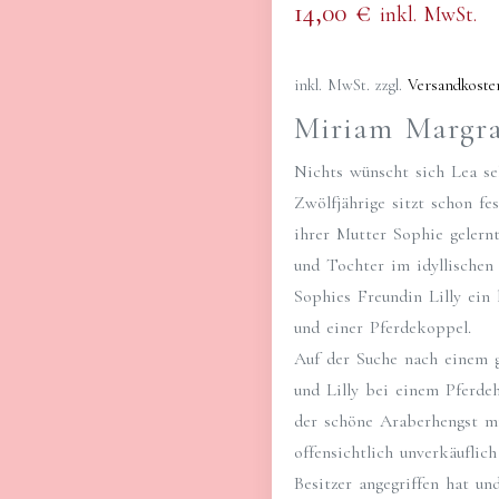
14,00
€
inkl. MwSt.
inkl. MwSt.
zzgl.
Versandkoste
Miriam Margra
Nichts wünscht sich Lea seh
Zwölfjährige sitzt schon fe
ihrer Mutter Sophie gelern
und Tochter im idyllischen
Sophies Freundin Lilly ein
und einer Pferdekoppel.
Auf der Suche nach einem 
und Lilly bei einem Pferdeh
der schöne Araberhengst m
offensichtlich unverkäuflich
Besitzer angegriffen hat un