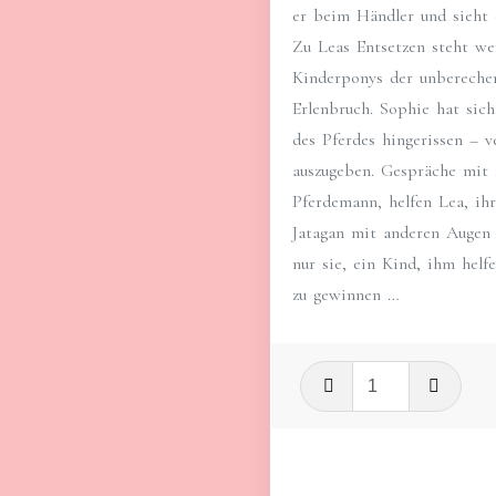
er beim Händler und sieht
Zu Leas Entsetzen steht wen
Kinderponys der unbereche
Erlenbruch. Sophie hat sic
des Pferdes hingerissen – ve
auszugeben. Gespräche mit L
Pferdemann, helfen Lea, ih
Jatagan mit anderen Augen z
nur sie, ein Kind, ihm helf
zu gewinnen …
Mein
Jatagan
(Paperback)
Menge