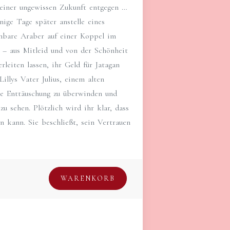
 einer ungewissen Zukunft entgegen …
ige Tage später anstelle eines
nbare Araber auf einer Koppel im
h – aus Mitleid und von der Schönheit
rleiten lassen, ihr Geld für Jatagan
illys Vater Julius, einem alten
re Enttäuschung zu überwinden und
u sehen. Plötzlich wird ihr klar, dass
en kann. Sie beschließt, sein Vertrauen
WARENKORB