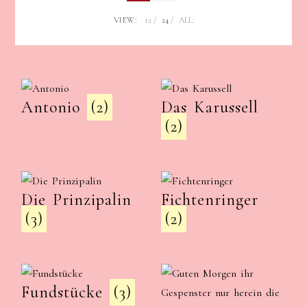
VIEW:
12
24
ALL:
Antonio
(2)
Das Karussell
(2)
Die Prinzipalin
Fichtenringer
(3)
(2)
Fundstücke
(3)