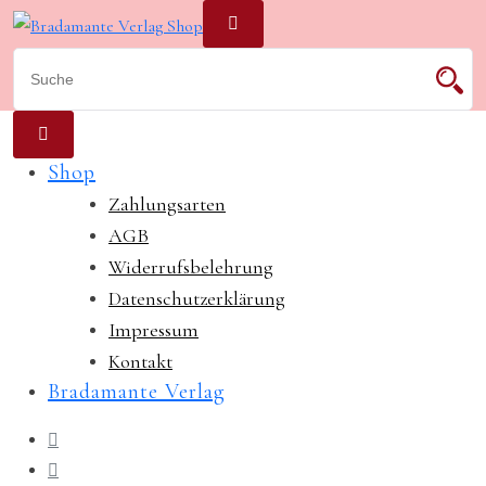
Skip
to
content
Shop
Zahlungsarten
AGB
Widerrufsbelehrung
Datenschutzerklärung
Impressum
Kontakt
Bradamante Verlag