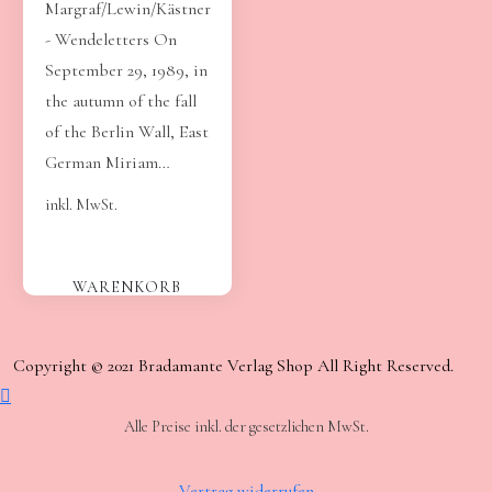
Margraf/Lewin/Kästner
- Wendeletters On
September 29, 1989, in
the autumn of the fall
of the Berlin Wall, East
German Miriam…
inkl. MwSt.
WARENKORB
Copyright © 2021 Bradamante Verlag Shop All Right Reserved.
Alle Preise inkl. der gesetzlichen MwSt.
Vertrag widerrufen